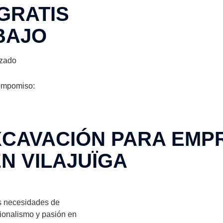
GRATIS
BAJO
izado
ompomiso:
XCAVACIÓN PARA EMP
N VILAJUÏGA
s necesidades de
sionalismo y pasión en