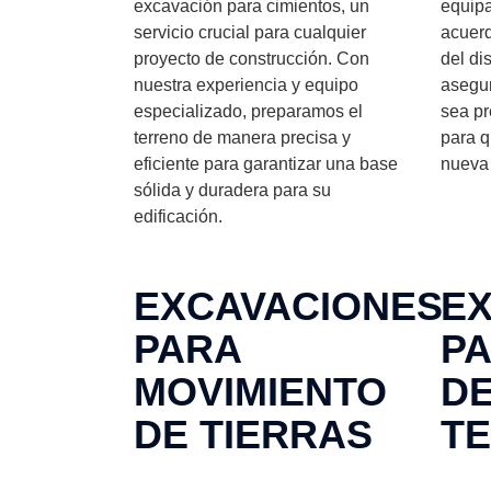
excavación para cimientos, un
equipa
servicio crucial para cualquier
acuerd
proyecto de construcción. Con
del di
nuestra experiencia y equipo
asegu
especializado, preparamos el
sea pr
terreno de manera precisa y
para q
eficiente para garantizar una base
nueva 
sólida y duradera para su
edificación.
EXCAVACIONES
E
PARA
P
MOVIMIENTO
D
DE TIERRAS
T