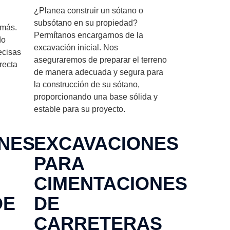
¿Planea construir un sótano o
subsótano en su propiedad?
 más.
Permítanos encargarnos de la
do
excavación inicial. Nos
ecisas
aseguraremos de preparar el terreno
recta
de manera adecuada y segura para
la construcción de su sótano,
proporcionando una base sólida y
estable para su proyecto.
NES
EXCAVACIONES
PARA
CIMENTACIONES
DE
DE
CARRETERAS