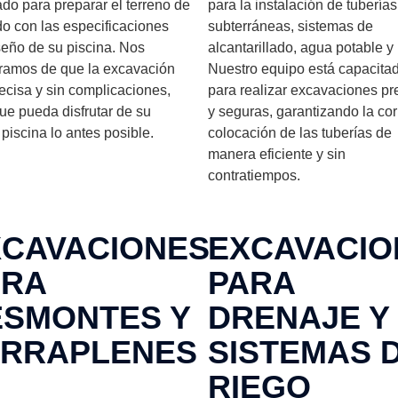
do para preparar el terreno de
para la instalación de tuberías
o con las especificaciones
subterráneas, sistemas de
seño de su piscina. Nos
alcantarillado, agua potable y
ramos de que la excavación
Nuestro equipo está capacita
ecisa y sin complicaciones,
para realizar excavaciones pr
ue pueda disfrutar de su
y seguras, garantizando la cor
piscina lo antes posible.
colocación de las tuberías de
manera eficiente y sin
contratiempos.
XCAVACIONES
EXCAVACIO
ARA
PARA
ESMONTES Y
DRENAJE Y
ERRAPLENES
SISTEMAS 
RIEGO