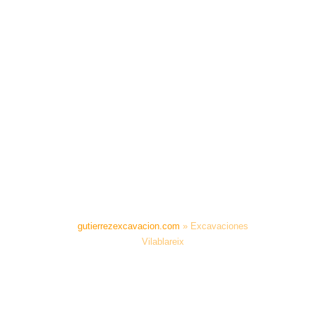
gutierrezexcavacion.com
»
Excavaciones
Vilablareix
EXCAVACIONES
VILABLAREIX