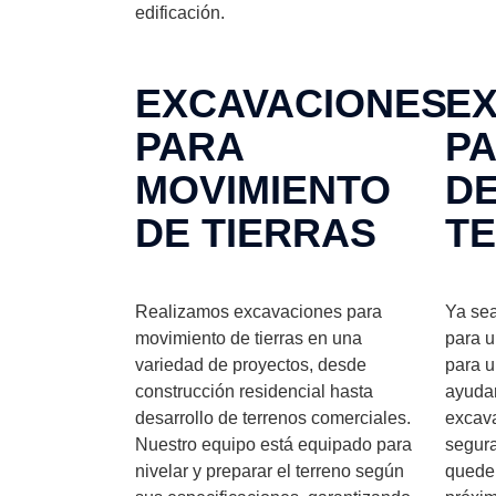
edificación.
EXCAVACIONES
E
PARA
P
MOVIMIENTO
D
DE TIERRAS
T
Realizamos excavaciones para
Ya sea
movimiento de tierras en una
para u
variedad de proyectos, desde
para u
construcción residencial hasta
ayudar
desarrollo de terrenos comerciales.
excava
Nuestro equipo está equipado para
segura
nivelar y preparar el terreno según
quede 