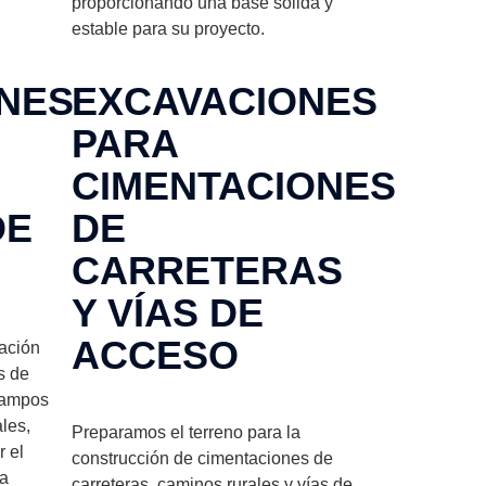
proporcionando una base sólida y
estable para su proyecto.
NES
EXCAVACIONES
PARA
CIMENTACIONES
DE
DE
CARRETERAS
Y VÍAS DE
ACCESO
ación
s de
 campos
ales,
Preparamos el terreno para la
 el
construcción de cimentaciones de
ra
carreteras, caminos rurales y vías de