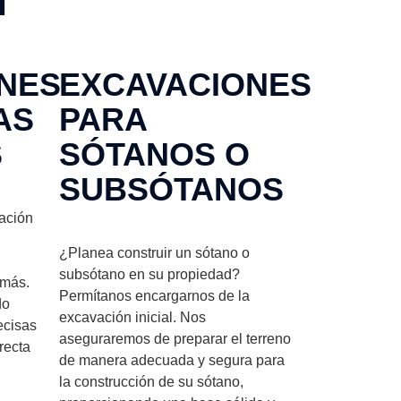
T
NES
EXCAVACIONES
AS
PARA
S
SÓTANOS O
SUBSÓTANOS
ación
¿Planea construir un sótano o
subsótano en su propiedad?
 más.
Permítanos encargarnos de la
do
excavación inicial. Nos
ecisas
aseguraremos de preparar el terreno
recta
de manera adecuada y segura para
la construcción de su sótano,