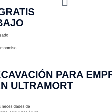
GRATIS
BAJO
izado
ompomiso:
XCAVACIÓN PARA EMP
EN ULTRAMORT
s necesidades de