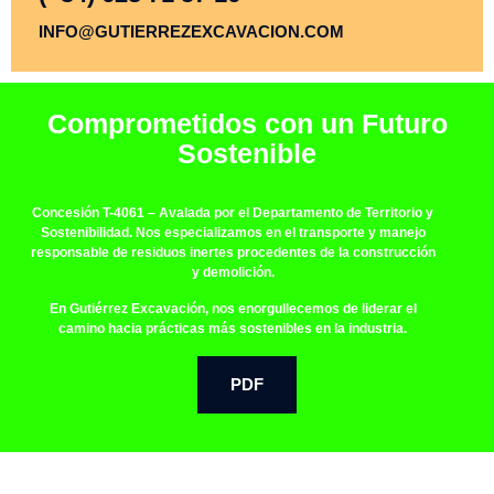
INFO@GUTIERREZEXCAVACION.COM
Comprometidos con un Futuro
Sostenible
Concesión T-4061
– Avalada por el Departamento de Territorio y
Sostenibilidad. Nos especializamos en el transporte y manejo
responsable de residuos inertes procedentes de la construcción
y demolición.
En Gutiérrez Excavación, nos enorgullecemos de liderar el
camino hacia prácticas más sostenibles en la industria.
PDF