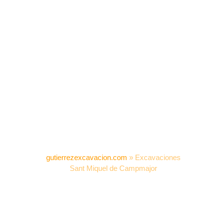
gutierrezexcavacion.com
»
Excavaciones
Sant Miquel de Campmajor
EXCAVACIONES SANT
MIQUEL DE