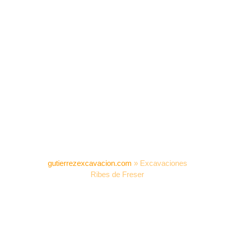
gutierrezexcavacion.com
»
Excavaciones
Ribes de Freser
EXCAVACIONES RIBES
DE FRESER