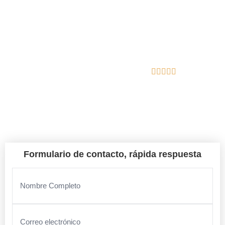
En Gutierrez Excavación nos encargamos del diseño, la
calidad y la gestión integral de tu proyecto.
Reseñas de Google
Ribes de Freser
Formulario de contacto, rápida respuesta