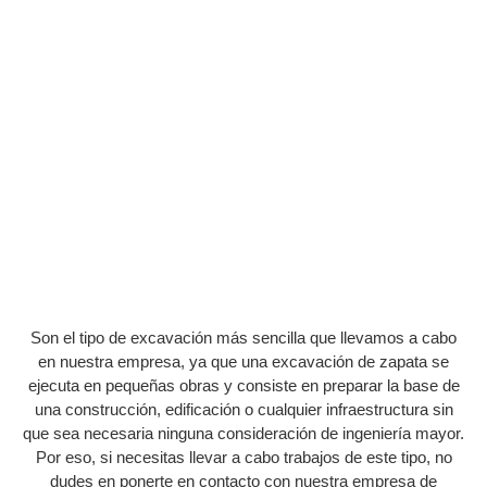
EXCAVACIONES DE ZAPATA
E
Son el tipo de excavación más sencilla que llevamos a cabo
¿
en nuestra empresa, ya que una excavación de zapata se
ex
ejecuta en pequeñas obras y consiste en preparar la base de
una construcción, edificación o cualquier infraestructura sin
E
que sea necesaria ninguna consideración de ingeniería mayor.
m
Por eso, si necesitas llevar a cabo trabajos de este tipo, no
co
dudes en ponerte en contacto con nuestra empresa de