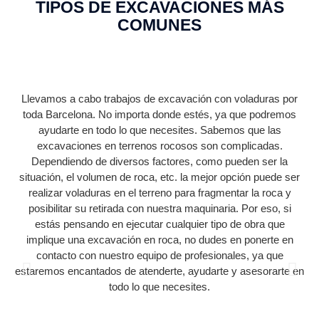
TIPOS DE EXCAVACIONES MÁS
COMUNES
EXCAVACIÓN CON VOLADURAS
Llevamos a cabo trabajos de excavación con voladuras por
toda Barcelona. No importa donde estés, ya que podremos
za
ayudarte en todo lo que necesites. Sabemos que las
excavaciones en terrenos rocosos son complicadas.
Pu
Dependiendo de diversos factores, como pueden ser la
de
situación, el volumen de roca, etc. la mejor opción puede ser
p
realizar voladuras en el terreno para fragmentar la roca y
Par
posibilitar su retirada con nuestra maquinaria. Por eso, si
ser
estás pensando en ejecutar cualquier tipo de obra que
implique una excavación en roca, no dudes en ponerte en
contacto con nuestro equipo de profesionales, ya que
estaremos encantados de atenderte, ayudarte y asesorarte en
todo lo que necesites.
c