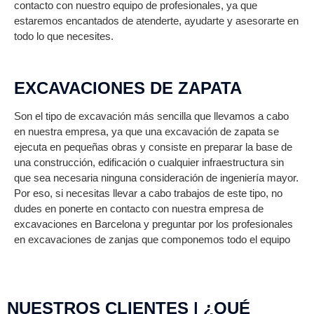
contacto con nuestro equipo de profesionales, ya que
pla
estaremos encantados de atenderte, ayudarte y asesorarte en
pr
todo lo que necesites.
co
de 
EXCAVACIONES DE ZAPATA
E
Son el tipo de excavación más sencilla que llevamos a cabo
¿Q
en nuestra empresa, ya que una excavación de zapata se
exc
ejecuta en pequeñas obras y consiste en preparar la base de
son
una construcción, edificación o cualquier infraestructura sin
Exc
que sea necesaria ninguna consideración de ingeniería mayor.
ma
Por eso, si necesitas llevar a cabo trabajos de este tipo, no
co
dudes en ponerte en contacto con nuestra empresa de
qu
excavaciones en Barcelona y preguntar por los profesionales
exc
en excavaciones de zanjas que componemos todo el equipo
el 
seg
lo
NUESTROS CLIENTES | ¿QUÉ