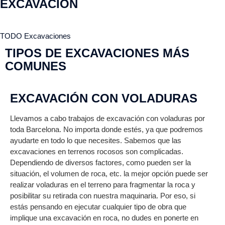
EXCAVACION
TODO
Excavaciones
TIPOS DE EXCAVACIONES MÁS
COMUNES
EXCAVACIÓN CON VOLADURAS
E
Llevamos a cabo trabajos de excavación con voladuras por
Otr
toda Barcelona. No importa donde estés, ya que podremos
za
ayudarte en todo lo que necesites. Sabemos que las
se
excavaciones en terrenos rocosos son complicadas.
Pue
Dependiendo de diversos factores, como pueden ser la
de 
situación, el volumen de roca, etc. la mejor opción puede ser
par
realizar voladuras en el terreno para fragmentar la roca y
Par
posibilitar su retirada con nuestra maquinaria. Por eso, si
ser
estás pensando en ejecutar cualquier tipo de obra que
el 
implique una excavación en roca, no dudes en ponerte en
ex