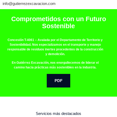
info@gutierrezexcavacion.com
Comprometidos con un Futuro
Sostenible
Concesión T-4061
– Avalada por el Departamento de Territorio y
Sostenibilidad. Nos especializamos en el transporte y manejo
responsable de residuos inertes procedentes de la construcción
y demolición.
En Gutiérrez Excavación, nos enorgullecemos de liderar el
camino hacia prácticas más sostenibles en la industria.
PDF
Servicios más destacados