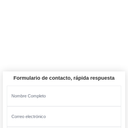
En Gutierrez Excavación nos encargamos del diseño, la
calidad y la gestión integral de tu proyecto.
Reseñas de Google
Llançà
Formulario de contacto, rápida respuesta