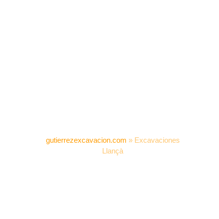
gutierrezexcavacion.com
»
Excavaciones
Llançà
EXCAVACIONES
LLANÇÀ