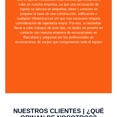
cabo en nuestra empresa, ya que una excavación de
zapata se ejecuta en pequeñas obras y consiste en
preparar la base de una construcción, edificación o
cualquier infraestructura sin que sea necesaria ninguna
consideración de ingeniería mayor. Por eso, si necesitas
llevar a cabo trabajos de este tipo, no dudes en ponerte en
contacto con nuestra empresa de excavaciones en
Barcelona y preguntar por los profesionales en
excavaciones de zanjas que componemos todo el equipo
NUESTROS CLIENTES | ¿QUÉ