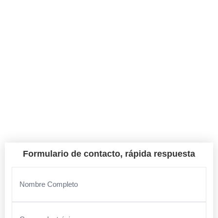
En Gutierrez Excavación nos encargamos del diseño, la
calidad y la gestión integral de tu proyecto.
Reseñas de Google
Juià
Formulario de contacto, rápida respuesta