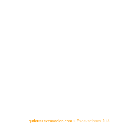
gutierrezexcavacion.com
»
Excavaciones Juià
EXCAVACIONES JUIÀ