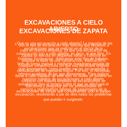
EXCAVACIONES A CIELO
ABIERTO
EXCAVACIONES DE ZAPATA
¿Qué es una excavación a cielo abierto? La mayoría de las
Son el tipo de excavación más sencilla que llevamos a
excavaciones que se realizan en el sector de la
cabo en nuestra empresa, ya que una excavación de
construcción son a cielo abierto, es decir, al aire libre. En
zapata se ejecuta en pequeñas obras y consiste en
Gutierrez Excavacion. realizamos este tipo de trabajos,
preparar la base de una construcción, edificación o
bien de forma manual o mediante maquinaria pesada de
cualquier infraestructura sin que sea necesaria ninguna
gran envergadura, como pueden ser las excavadoras y
consideración de ingeniería mayor. Por eso, si necesitas
retroexcavadoras de las que disponemos. Para realizar
llevar a cabo trabajos de este tipo, no dudes en ponerte en
nuestros trabajos de excavaciones a cielo abierto,
contacto con nuestra empresa de excavaciones en
estudiamos bien el terreno sobre el que se efectuará el
Barcelona y preguntar por los profesionales en
servicio y realizaremos labores de seguimiento de la
excavaciones de zanjas que componemos todo el equipo
excavación, resolviendo a pie de obra todos los problemas
que puedan ir surgiendo.