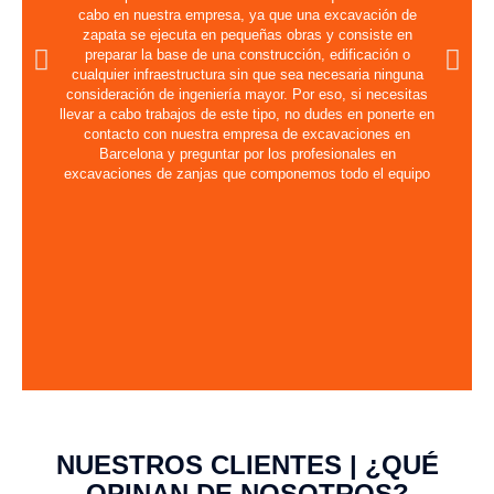
cabo en nuestra empresa, ya que una excavación de
zapata se ejecuta en pequeñas obras y consiste en
preparar la base de una construcción, edificación o
cualquier infraestructura sin que sea necesaria ninguna
consideración de ingeniería mayor. Por eso, si necesitas
llevar a cabo trabajos de este tipo, no dudes en ponerte en
contacto con nuestra empresa de excavaciones en
Barcelona y preguntar por los profesionales en
excavaciones de zanjas que componemos todo el equipo
NUESTROS CLIENTES | ¿QUÉ
OPINAN DE NOSOTROS?