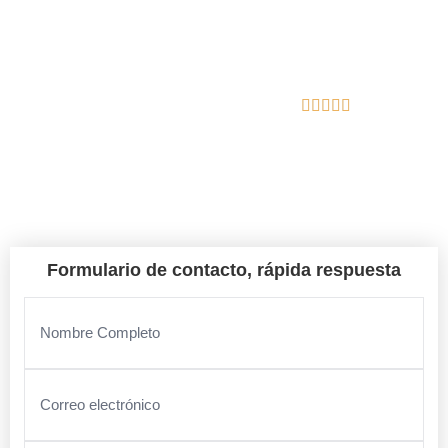
En Gutierrez Excavación nos encargamos del diseño, la
calidad y la gestión integral de tu proyecto.
Reseñas de Google
Gualta
Formulario de contacto, rápida respuesta