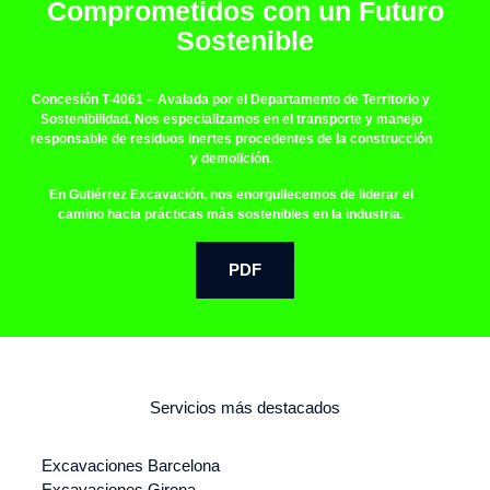
Comprometidos con un Futuro
Sostenible
Concesión T-4061
– Avalada por el Departamento de Territorio y
Sostenibilidad. Nos especializamos en el transporte y manejo
responsable de residuos inertes procedentes de la construcción
y demolición.
En Gutiérrez Excavación, nos enorgullecemos de liderar el
camino hacia prácticas más sostenibles en la industria.
PDF
Servicios más destacados
Excavaciones Barcelona
Excavaciones Girona