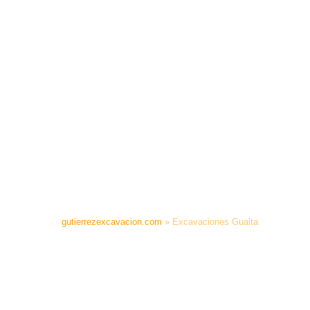
gutierrezexcavacion.com
»
Excavaciones Gualta
EXCAVACIONES
GUALTA