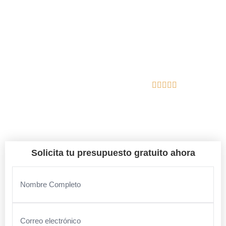
ESCAULES
EXCAVACIONES PROFESIONALES EN GIRONA - RÁPIDO,
SEGURO Y EFICIENTE
En Gutierrez Excavación nos encargamos del diseño, la
calidad y la gestión integral de tu proyecto.
Reseñas de Google
Boadella i les Escaules
Solicita tu presupuesto gratuito ahora