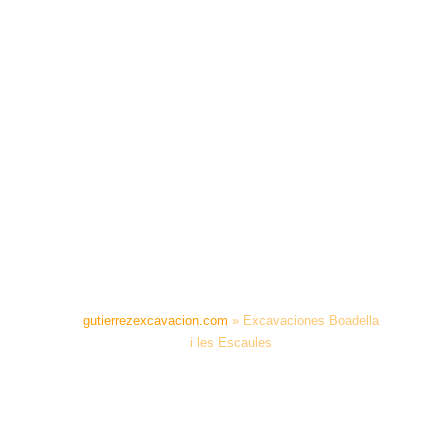
gutierrezexcavacion.com
»
Excavaciones Boadella
i les Escaules
EXCAVACIONES
BOADELLA I LES