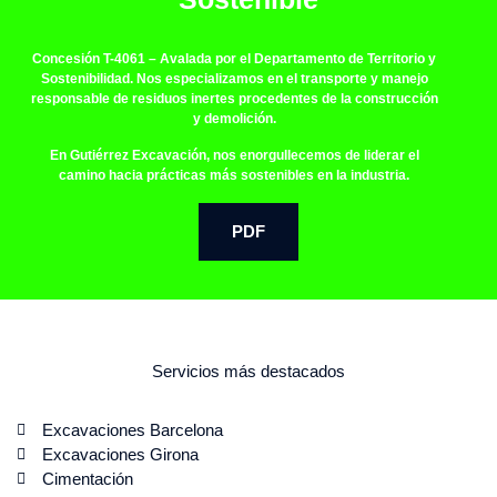
Concesión T-4061
– Avalada por el Departamento de Territorio y
Sostenibilidad. Nos especializamos en el transporte y manejo
responsable de residuos inertes procedentes de la construcción
y demolición.
En Gutiérrez Excavación, nos enorgullecemos de liderar el
camino hacia prácticas más sostenibles en la industria.
PDF
Servicios más destacados
Excavaciones Barcelona
Excavaciones Girona
Cimentación