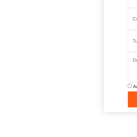
IÇÀ
T
ad y la gestión integral de tu
A