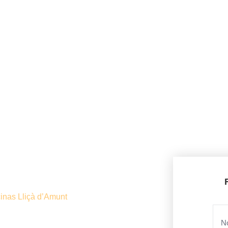
inas Lliçà d’Amunt
ION