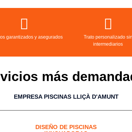
ios garantizados y asegurados
Trato personalizado si
intermediarios
rvicios más demanda
EMPRESA PISCINAS LLIÇÀ D'AMUNT
DISEÑO DE PISCINAS