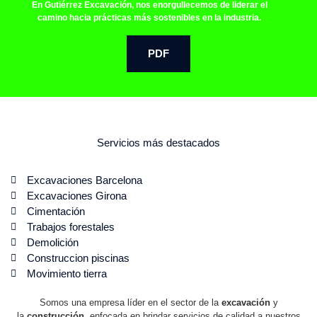
En Gutiérrez Excavación, nos enorgullecemos de liderar el
camino hacia prácticas más sostenibles en la industria.
PDF
Servicios más destacados
Excavaciones Barcelona
Excavaciones Girona
Cimentación
Trabajos forestales
Demolición
Construccion piscinas
Movimiento tierra
Somos una empresa líder en el sector de la
excavación
y
la
construcción
, enfocada en brindar servicios de calidad a nuestros