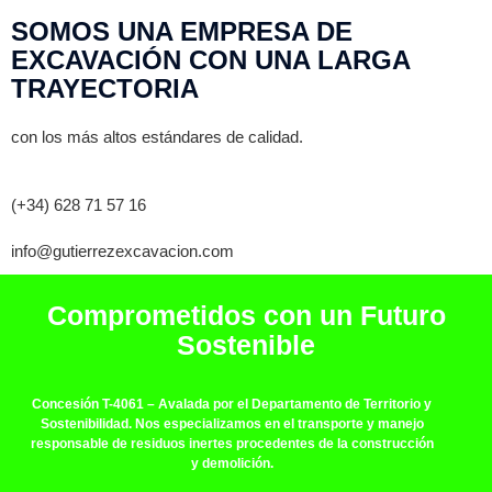
SOMOS UNA EMPRESA DE
EXCAVACIÓN CON UNA LARGA
TRAYECTORIA
con los más altos estándares de calidad.
(+34) 628 71 57 16
info@gutierrezexcavacion.com
Comprometidos con un Futuro
Sostenible
Concesión T-4061
– Avalada por el Departamento de Territorio y
Sostenibilidad. Nos especializamos en el transporte y manejo
responsable de residuos inertes procedentes de la construcción
y demolición.