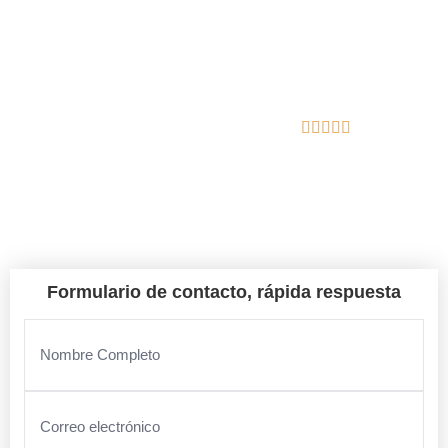
En Gutierrez Excavación nos encargamos del diseño, la
calidad y la gestión integral de tu proyecto.
Reseñas de Google
Calonge
Formulario de contacto, rápida respuesta