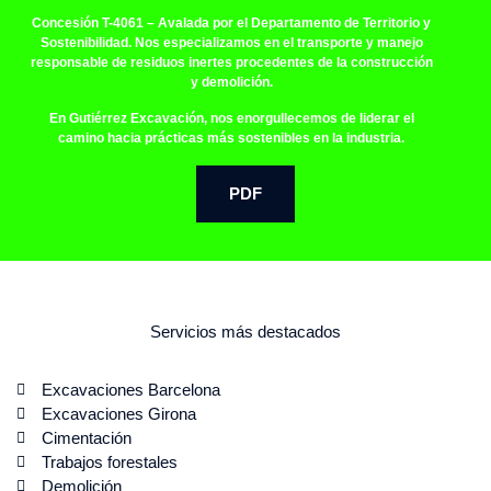
Concesión T-4061
– Avalada por el Departamento de Territorio y
Sostenibilidad. Nos especializamos en el transporte y manejo
responsable de residuos inertes procedentes de la construcción
y demolición.
En Gutiérrez Excavación, nos enorgullecemos de liderar el
camino hacia prácticas más sostenibles en la industria.
PDF
Servicios más destacados
Excavaciones Barcelona
Excavaciones Girona
Cimentación
Trabajos forestales
Demolición