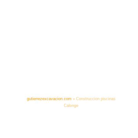
gutierrezexcavacion.com
»
Construccion piscinas
Calonge
CONSTRUCCION
PISCINAS CALONGE