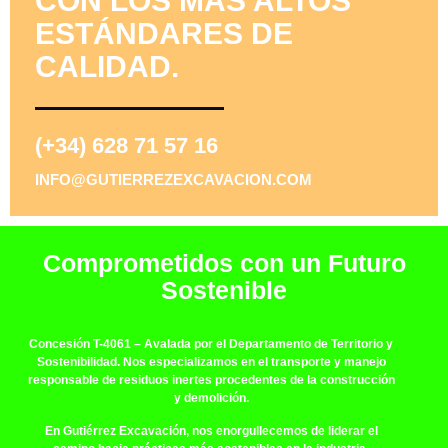
CON LOS MÁS ALTOS
ESTÁNDARES DE
CALIDAD.
(+34) 628 71 57 16
INFO@GUTIERREZEXCAVACION.COM
Comprometidos con un Futuro
Sostenible
Concesión T-4061
– Avalada por el Departamento de Territorio y
Sostenibilidad. Nos especializamos en el transporte y manejo
responsable de residuos inertes procedentes de la construcción
y demolición.
En Gutiérrez Excavación, nos enorgullecemos de liderar el