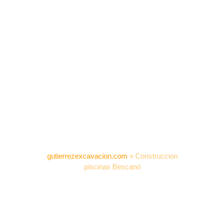
gutierrezexcavacion.com
»
Construccion
piscinas Bescanó
CONSTRUCCION
PISCINAS BESCANÓ