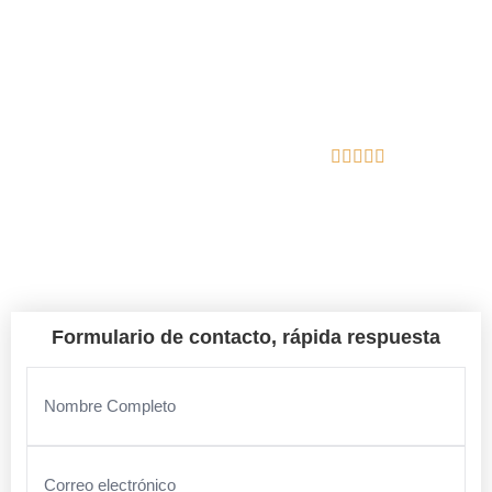
En Gutierrez Excavación nos encargamos del diseño, la
calidad y la gestión integral de tu proyecto.
Reseñas de Google
Bescanó
Formulario de contacto, rápida respuesta