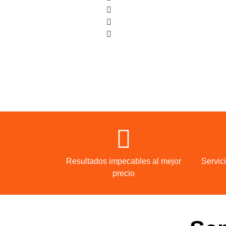
Avinyonet de Puigventós
Resultados impecables al mejor
Servic
precio