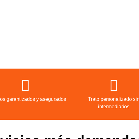
ios garantizados y asegurados
Trato personalizado si
intermediarios