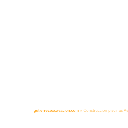
gutierrezexcavacion.com
»
Construccion piscinas A
CONSTRUCC