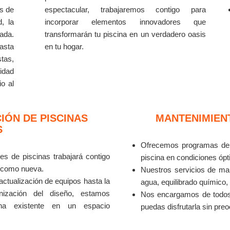
as de
espectacular, trabajaremos contigo para
d, la
incorporar elementos innovadores que
zada.
transformarán tu piscina en un verdadero oasis
asta
en tu hogar.
tas,
idad
io al
ÓN DE PISCINAS
MANTENIMIEN
S
Ofrecemos programas de 
s de piscinas trabajará contigo
piscina en condiciones ópt
ca como nueva.
Nuestros servicios de man
actualización de equipos hasta la
agua, equilibrado químico
nización del diseño, estamos
Nos encargamos de todos 
ina existente en un espacio
puedas disfrutarla sin pre