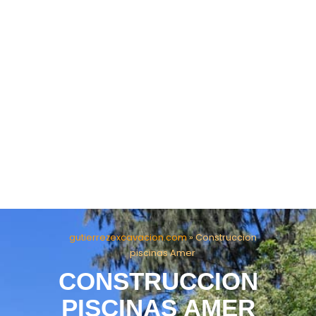
gutierrezexcavacion.com
»
Construccion
piscinas Amer
CONSTRUCCION
PISCINAS AMER